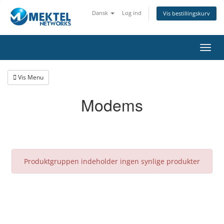
Dansk
Log ind
Vis bestillingskurv
Skift
Vis Menu
Modems
Produktgruppen indeholder ingen synlige produkter