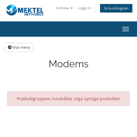
Svenska
Logga in
Se kundvagnen
Växla
Visa meny
Modems
Produktgruppen innehåller inga synliga produkter