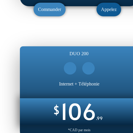
Commander
Appelez
DUO 200
Internet + Téléphonie
106
$
.99
*CAD par mois