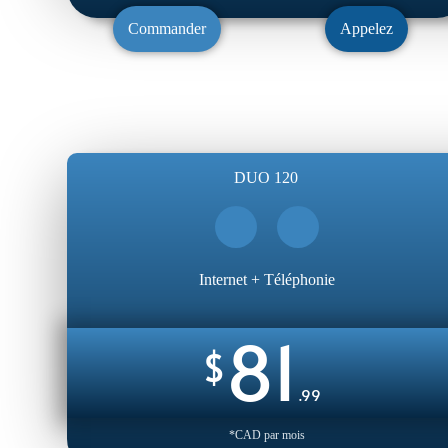
Commander
Appelez
DUO 120
Internet + Téléphonie
81
$
.99
*CAD par mois