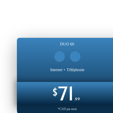
DUO 60
Internet + Téléphonie
71
$
.99
*CAD par mois