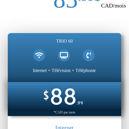
CAD/mois
TRIO 60
Internet + Télévision + Téléphonie
88
$
.99
*CAD par mois
Internet