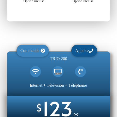
Option incluse
Option incluse
Commander
Appelez
TRIO 200
Internet + Télévision + Téléphonie
123
$
.99